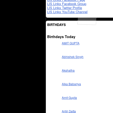
LIS Links Facebook Group
LIS Links Twitter Profile
LIS Links YouTube Channel
BIRTHDAYS
Birthdays Today
AMIT GUPTA
Abhishek Singh
Akshatha
Alka Babariya
Amit Gupta
Aritri Datta