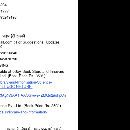
6234
41777
9893249193
ालय, आईआईटी रूड़की
il.com ( For Suggestions, Updates
50
9720116246
9045870790
SING:
ilable at eBay Book Store and Innovare
td. (Book Price Rs. 350/-)
ibrary-and-Information-Science-
Hindi-UGC-NET-JRF-
2%3Ag%3AA1IAAOSww9xZMQu2#shpCn
ce Pvt. Ltd. (Book Price Rs. 350/-)
s.in/library-and-information-
ं : यह पुस्तक पूर्ण रूप से