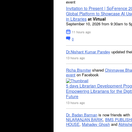
event
Invitation to Present | SoFerence 2
Global Platform to Showcase AI U
in Libraries
at Virtual
September 10, 2026 from 9:30am to 
11 hours ago
0
Dr.Nishant Kumar Pandey
updated the
13 hours ago
Richa Bismiter
shared
Chinmayee Bha
event
on Facebook
5 days Librarian Development Pro
Empowering Librarians for the Digit
Future
13 hours ago
Dr. Badan Barman
is now friends with
NILARANJAN BARIK
,
BMS PUBLISH
HOUSE
,
Mahadev Ghosh
and
Abhishe