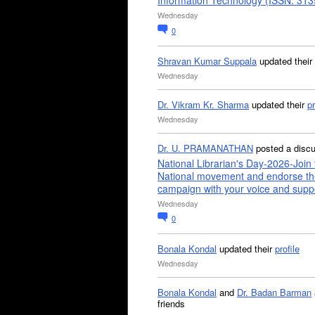
Information Technology (ISSN: 31
Wednesday
0
Shravan Kumar Suppala
updated their
Wednesday
Dr. Vikram Kr. Sharma
updated their
pr
Wednesday
Dr. U. PRAMANATHAN
posted a disc
National Librarian's Day-2026-Join 
National movement and endorse th
campaign with your voice and supp
Wednesday
0
Bonala Kondal
updated their
profile
Wednesday
Bonala Kondal
and
Dr. Badan Barman
friends