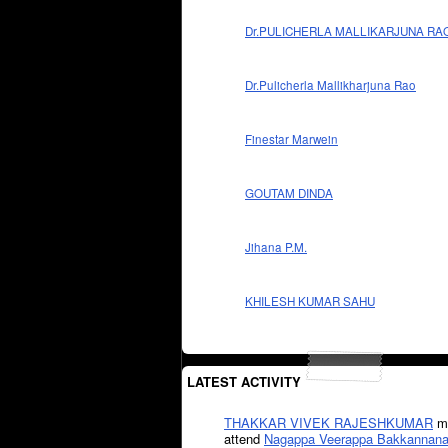
Dr.PULICHERLA MALLIKARJUNA RA
Dr.Pulicherla Mallikharjuna Rao
Finestar Marwein
GOUTAM DINDA
Jihana P.M.
KHILESH KUMAR SAHU
LATEST ACTIVITY
THAKKAR VIVEK RAJESHKUMAR
mi
attend
Nagappa Veerappa Bakkannana