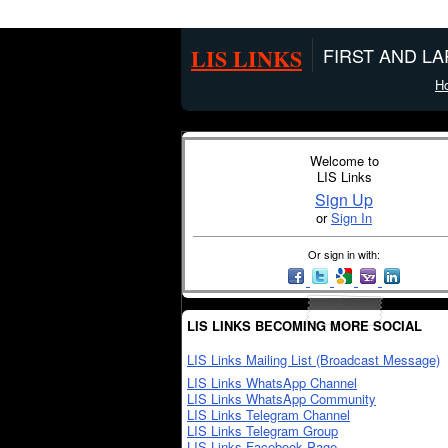
LIS LINKS
FIRST AND L
H
Welcome to
LIS Links
Sign Up
or
Sign In
Or sign in with:
LIS LINKS BECOMING MORE SOCIAL
LIS Links Mailing List (Broadcast Message)
LIS Links WhatsApp Channel
LIS Links WhatsApp Community
LIS Links Telegram Channel
LIS Links Telegram Group
LIS Links Facebook Page