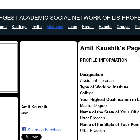
ARGEST ACADEMIC SOCIAL NETWORK OF LIS PROFE
ome
Settings
Invite
Members
Jobs
Forum
Events
Groups
Ph
Amit Kaushik's Pag
PROFILE INFORMATION
Designation
Assistant Librarian
Type of Working Institute
College
Your Highest Qualification in 
Master Degree
Amit Kaushik
Name of the State of Your Offi
Male
Uttar Pradesh
Name of the State of Your Per
Share on Facebook
Uttar Pradesh