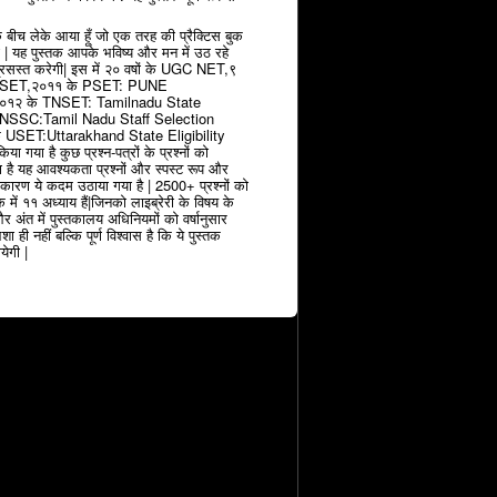
 बीच लेके आया हूँ जो एक तरह की प्रैक्टिस बुक
| यह पुस्तक आपके भविष्य और मन में उठ रहे
न प्रसस्त करेगी| इस में २० वषों के UGC NET,९
 SET,२०११ के PSET: PUNE
२ के TNSET: Tamilnadu State
े TNSSC:Tamil Nadu Staff Selection
USET:Uttarakhand State Eligibility
िया गया है कुछ प्रश्न-पत्रों के प्रश्नों को
ा है यह आवश्यकता प्रश्नों और स्पस्ट रूप और
 कारण ये कदम उठाया गया है | 2500+ प्रश्नों को
क में ११ अध्याय हैं|जिनको लाइब्रेरी के विषय के
र अंत में पुस्तकालय अधिनियमों को वर्षानुसार
ा ही नहीं बल्कि पूर्ण विश्वास है कि ये पुस्तक
ेगी |