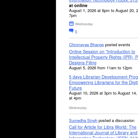
at online
August 1, 2026 at 6pm to August 20, 
7pm
Wednesday
0
Chinmayee Bhange
posted events
Online Session on "Introduction to
Intellectual Property Rights (IPR), P
Designs Filing
August 5, 2026 from 11am to 12pm
5 days Librarian Development Pro
Empowering Librarians for the Digit
Future
August 10, 2026 at 3pm to August 14,
at 4pm
Wednesday
Sumedha Singh
posted a discussion
Call for Article for Libra World: The
International Journal of Library and