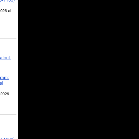
2026 at
atent,
gram:
al
 2026