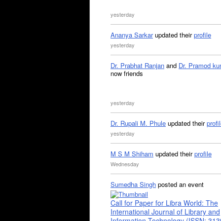
yesterday
Ananya Sarkar
updated their
profile
yesterday
Dr. Prabhat Ranjan
and
Dr. Pramod ku
now friends
yesterday
Dr. Rupali M. Phule
updated their
profi
yesterday
M S M Shiham
updated their
profile
Wednesday
Sumedha Singh
posted an event
Call for Paper for Libra World: The
International Journal of Library and
Information Technology (ISSN: 31