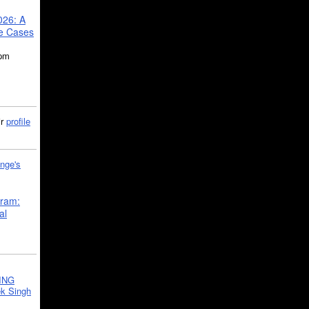
026: A
se Cases
5pm
ir
profile
nge's
gram:
al
ING
k Singh