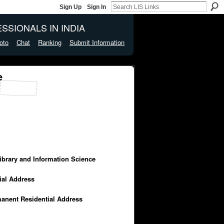
Sign Up
Sign In
SSIONALS IN INDIA
oto
Chat
Ranking
Submit Information
e
Library and Information Science
cial Address
manent Residential Address