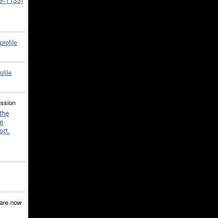
39-1133)
profile
ofile
ussion
the
e
ort.
are now