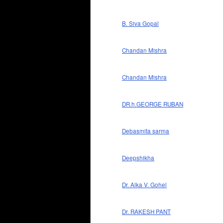
B. Siva Gopal
Chandan Mishra
Chandan Mishra
DR.h.GEORGE RUBAN
Debasmita sarma
Deepshikha
Dr. Alka V. Gohel
Dr. RAKESH PANT