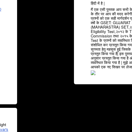
हिंदी में है |
मैं एक एसी पुस्तक आप सभी के
O
के तौर पर आप की मदद करेगी 
प्रश्नों को एक सही मार्गदर्श
वषों के GSET: GUJARAT
(MAHARASTRA) SET,२०१
Eligibility Test,२०१२ क
Commission तथा २०१५ के 
Test के प्रश्नों को व्यवस्थित क
संशोधित कर प्रस्तुत किया गय
सुगमता हेतु महसूस हुई जिसके
प्रस्तुत किया गया है| इस पुस्त
अनुसार प्रस्तुत किया गया है औ
व्यवस्थित किया गया है | मुझे आश
आपको एक नए सिखर पर लेजाय
ght
var's