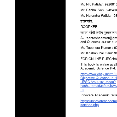
Mr. NK Patidar: 992681
Mr. Pankaj Soni: 94240
Mr. Narendra Patidar: 
उत्तराखंड:
ROORKEE
महात्मा गाँधी केंदीय पुस्तक
मेल :santoshsamrat@gma
and Queries) 94113110
Mr. Tapendra Kumar : 
Mr. Krishan Pal Gaur: 
FOR ONLINE PURCHA
This book is online ava
Academic Science Pvt. L
http://www.ebay.in/itm/L
Objective-Question-In-
UPSC-/263016196530?
hash=item3d3cfca9b
tId
Innovare Academic Scien
https://innovareacademic
science.php
पुस्तक के विषय मे